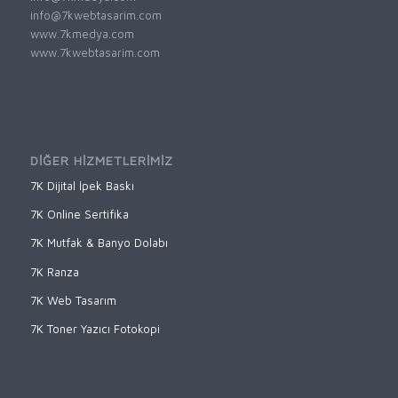
info@7kwebtasarim.com
www.7kmedya.com
www.7kwebtasarim.com
DİĞER HİZMETLERİMİZ
7K Dijital İpek Baskı
7K Online Sertifika
7K Mutfak & Banyo Dolabı
7K Ranza
7K Web Tasarım
7K Toner Yazıcı Fotokopi