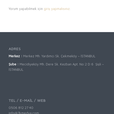
Yorum yapabilmek için
giriş yapmalısınız
.
ADRES
Merkez :
Merkez Mh. Yardımcı Sk. Çekmeköy – İSTANBUL
Şube :
Mecidiyeköy Mh. Dere Sk. Kezban Apt. No:2 D:6 Şişli –
İSTANBUL
TEL / E-MAİL / WEB
0506 812 27 40
info@7kmedya.com