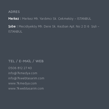
ADRES
Merkez :
Merkez Mh. Yardımcı Sk. Çekmeköy – İSTANBUL
Şube :
Mecidiyeköy Mh. Dere Sk. Kezban Apt. No:2 D:6 Şişli –
İSTANBUL
TEL / E-MAİL / WEB
0506 812 27 40
info@7kmedya.com
info@7kwebtasarim.com
www.7kmedya.com
www.7kwebtasarim.com