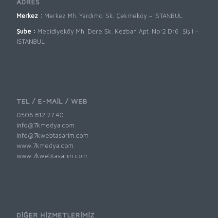
ADRES
Merkez :
Merkez Mh. Yardımcı Sk. Çekmeköy – İSTANBUL
Şube :
Mecidiyeköy Mh. Dere Sk. Kezban Apt. No:2 D:6 Şişli –
İSTANBUL
TEL / E-MAİL / WEB
0506 812 27 40
info@7kmedya.com
info@7kwebtasarim.com
www.7kmedya.com
www.7kwebtasarim.com
DİĞER HİZMETLERİMİZ