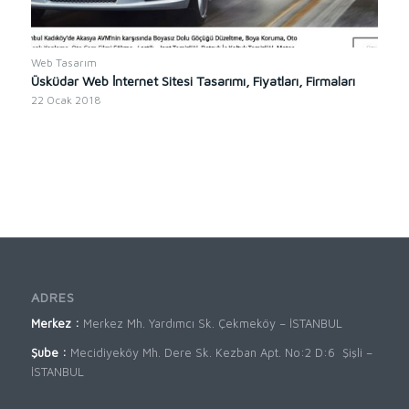
Web Tasarım
Üsküdar Web İnternet Sitesi Tasarımı, Fiyatları, Firmaları
22 Ocak 2018
ADRES
Merkez :
Merkez Mh. Yardımcı Sk. Çekmeköy – İSTANBUL
Şube :
Mecidiyeköy Mh. Dere Sk. Kezban Apt. No:2 D:6 Şişli –
İSTANBUL