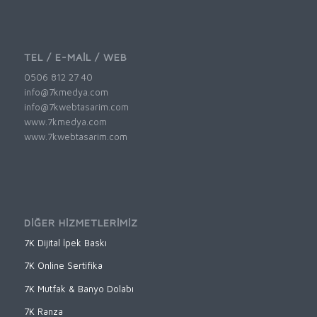
TEL / E-MAİL / WEB
0506 812 27 40
info@7kmedya.com
info@7kwebtasarim.com
www.7kmedya.com
www.7kwebtasarim.com
DİĞER HİZMETLERİMİZ
7K Dijital İpek Baskı
7K Online Sertifika
7K Mutfak & Banyo Dolabı
7K Ranza