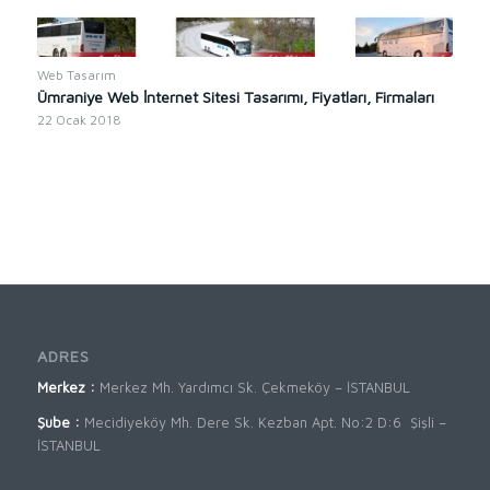
Web Tasarım
Ümraniye Web İnternet Sitesi Tasarımı, Fiyatları, Firmaları
22 Ocak 2018
ADRES
Merkez :
Merkez Mh. Yardımcı Sk. Çekmeköy – İSTANBUL
Şube :
Mecidiyeköy Mh. Dere Sk. Kezban Apt. No:2 D:6 Şişli –
İSTANBUL