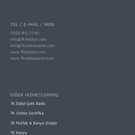
TEL / E-MAİL / WEB
0506 812 27 40
info@7kmedya.com
info@7kwebtasarim.com
www.7kmedya.com
www.7kwebtasarim.com
DİĞER HİZMETLERİMİZ
7K Dijital İpek Baskı
7K Online Sertifika
7K Mutfak & Banyo Dolabı
7K Ranza