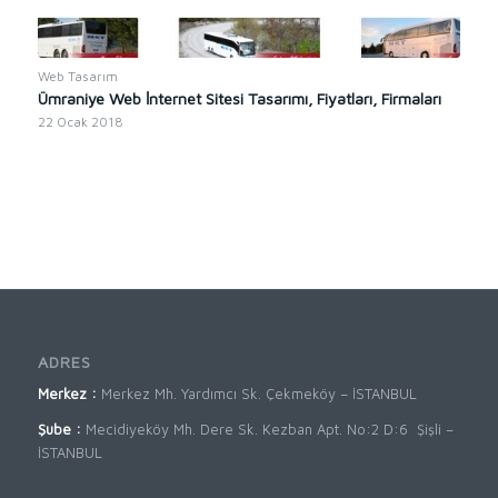
Web Tasarım
Ümraniye Web İnternet Sitesi Tasarımı, Fiyatları, Firmaları
22 Ocak 2018
ADRES
Merkez :
Merkez Mh. Yardımcı Sk. Çekmeköy – İSTANBUL
Şube :
Mecidiyeköy Mh. Dere Sk. Kezban Apt. No:2 D:6 Şişli –
İSTANBUL