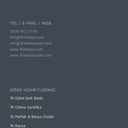
TEL / E-MAİL / WEB
0506 812 27 40
info@7kmedya.com
info@7kwebtasarim.com
www.7kmedya.com
www.7kwebtasarim.com
DİĞER HİZMETLERİMİZ
7K Dijital İpek Baskı
7K Online Sertifika
7K Mutfak & Banyo Dolabı
7K Ranza