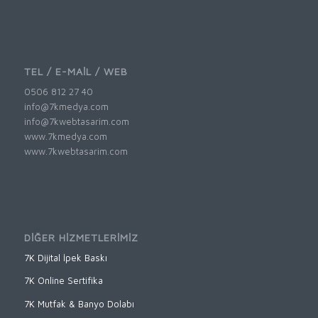
TEL / E-MAİL / WEB
0506 812 27 40
info@7kmedya.com
info@7kwebtasarim.com
www.7kmedya.com
www.7kwebtasarim.com
DİĞER HİZMETLERİMİZ
7K Dijital İpek Baskı
7K Online Sertifika
7K Mutfak & Banyo Dolabı