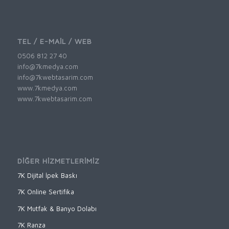
TEL / E-MAİL / WEB
0506 812 27 40
info@7kmedya.com
info@7kwebtasarim.com
www.7kmedya.com
www.7kwebtasarim.com
DİĞER HİZMETLERİMİZ
7K Dijital İpek Baskı
7K Online Sertifika
7K Mutfak & Banyo Dolabı
7K Ranza