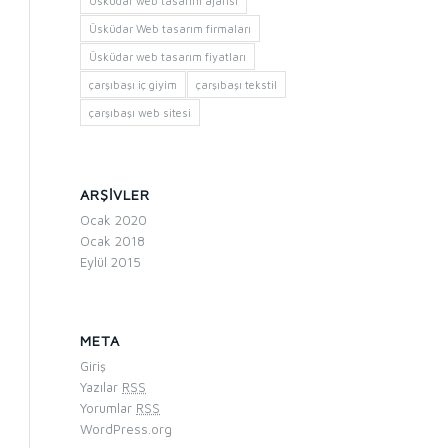
Üsküdar web tasarım ajansı
Üsküdar Web tasarım firmaları
Üsküdar web tasarım fiyatları
çarşıbaşı iç giyim
çarşıbaşı tekstil
çarşıbaşı web sitesi
ARŞIVLER
Ocak 2020
Ocak 2018
Eylül 2015
META
Giriş
Yazılar
RSS
Yorumlar
RSS
WordPress.org