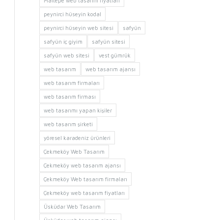
Maltepe web tasarım fiyatları
peynirci hüseyin kodal
peynirci hüseyin web sitesi
safyün
safyün iç giyim
safyün sitesi
safyün web sitesi
vest gümrük
web tasarım
web tasarım ajansı
web tasarım firmaları
web tasarım firması
web tasarımı yapan kişiler
web tasarım şirketi
yöresel karadeniz ürünleri
Çekmeköy Web Tasarım
Çekmeköy web tasarım ajansı
Çekmeköy Web tasarım firmaları
Çekmeköy web tasarım fiyatları
Üsküdar Web Tasarım