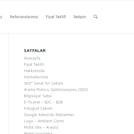
iz
Referanslarımız
Fiyat Teklifi
İletişim
SAYFALAR
Anasayfa
Fiyat Teklifi
Hakkımızda
Hizmetlerimiz
360° Sanal Tur Çekimi
Arama Motoru Optimizasyonu (SEO)
Bilgisayar Satışı
E-Ticaret – B2C – B2B
Fotoğraf Çekimi
Google Adwords Reklamları
Logo – Amblem Çizimi
Mobil Site – Arayüz
Mobil Uygulama