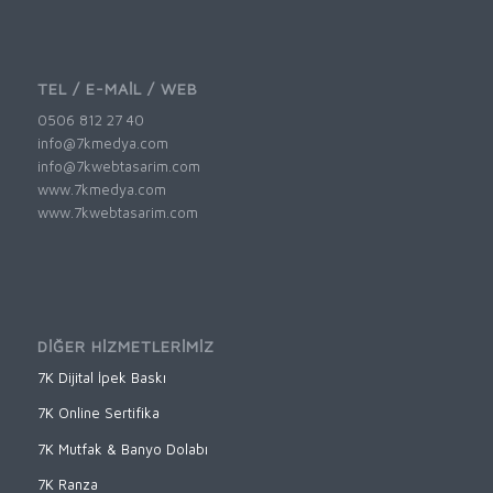
TEL / E-MAİL / WEB
0506 812 27 40
info@7kmedya.com
info@7kwebtasarim.com
www.7kmedya.com
www.7kwebtasarim.com
DİĞER HİZMETLERİMİZ
7K Dijital İpek Baskı
7K Online Sertifika
7K Mutfak & Banyo Dolabı
7K Ranza