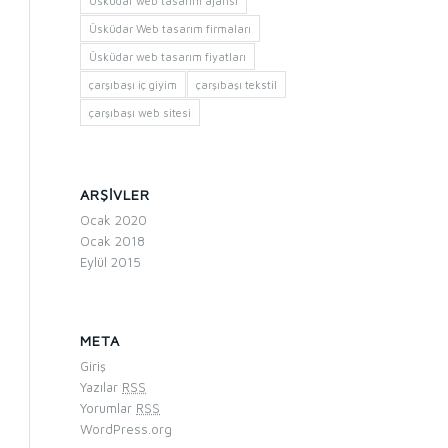
Üsküdar web tasarım ajansı
Üsküdar Web tasarım firmaları
Üsküdar web tasarım fiyatları
çarşıbaşı iç giyim
çarşıbaşı tekstil
çarşıbaşı web sitesi
ARŞIVLER
Ocak 2020
Ocak 2018
Eylül 2015
META
Giriş
Yazılar
RSS
Yorumlar
RSS
WordPress.org