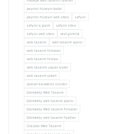
Maltepe web tasarım fiyatları
peynirci hüseyin kodal
peynirci hüseyin web sitesi
safyün
safyün iç giyim
safyün sitesi
safyün web sitesi
vest gümrük
web tasarım
web tasarım ajansı
web tasarım firmaları
web tasarım firması
web tasarımı yapan kişiler
web tasarım şirketi
yöresel karadeniz ürünleri
Çekmeköy Web Tasarım
Çekmeköy web tasarım ajansı
Çekmeköy Web tasarım firmaları
Çekmeköy web tasarım fiyatları
Üsküdar Web Tasarım