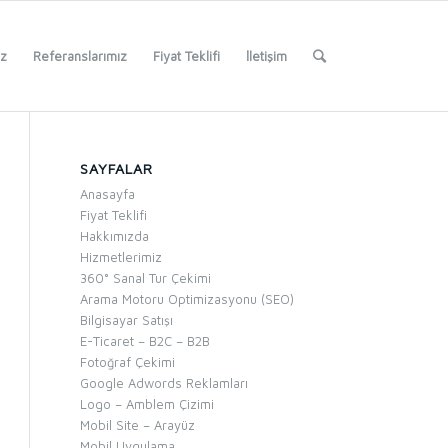
iz
Referanslarımız
Fiyat Teklifi
İletişim
SAYFALAR
Anasayfa
Fiyat Teklifi
Hakkımızda
Hizmetlerimiz
360° Sanal Tur Çekimi
Arama Motoru Optimizasyonu (SEO)
Bilgisayar Satışı
E-Ticaret – B2C – B2B
Fotoğraf Çekimi
Google Adwords Reklamları
Logo – Amblem Çizimi
Mobil Site – Arayüz
Mobil Uygulama