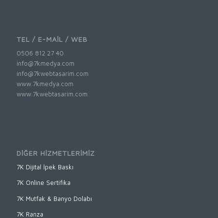
TEL / E-MAİL / WEB
0506 812 27 40
info@7kmedya.com
info@7kwebtasarim.com
www.7kmedya.com
www.7kwebtasarim.com
DİĞER HİZMETLERİMİZ
7K Dijital İpek Baskı
7K Online Sertifika
7K Mutfak & Banyo Dolabı
7K Ranza