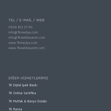
TEL / E-MAİL / WEB
0506 812 27 40
info@7kmedya.com
info@7kwebtasarim.com
www.7kmedya.com
www.7kwebtasarim.com
DİĞER HİZMETLERİMİZ
7K Dijital İpek Baskı
7K Online Sertifika
7K Mutfak & Banyo Dolabı
7K Ranza