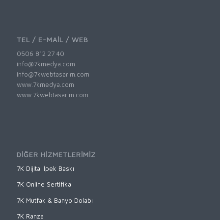
TEL / E-MAİL / WEB
0506 812 27 40
info@7kmedya.com
info@7kwebtasarim.com
www.7kmedya.com
www.7kwebtasarim.com
DİĞER HİZMETLERİMİZ
7K Dijital İpek Baskı
7K Online Sertifika
7K Mutfak & Banyo Dolabı
7K Ranza