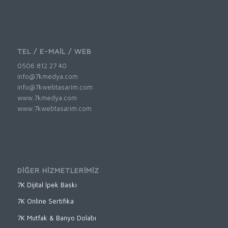
TEL / E-MAİL / WEB
0506 812 27 40
info@7kmedya.com
info@7kwebtasarim.com
www.7kmedya.com
www.7kwebtasarim.com
DİĞER HİZMETLERİMİZ
7K Dijital İpek Baskı
7K Online Sertifika
7K Mutfak & Banyo Dolabı