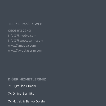
TEL / E-MAİL / WEB
0506 812 27 40
info@7kmedya.com
info@7kwebtasarim.com
www.7kmedya.com
www.7kwebtasarim.com
DİĞER HİZMETLERİMİZ
7K Dijital İpek Baskı
7K Online Sertifika
7K Mutfak & Banyo Dolabı