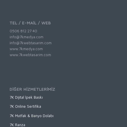
TEL / E-MAİL / WEB
0506 812 27 40
info@7kmedya.com
info@7kwebtasarim.com
www.7kmedya.com
www.7kwebtasarim.com
DİĞER HİZMETLERİMİZ
7K Dijital İpek Baskı
7K Online Sertifika
7K Mutfak & Banyo Dolabı
7K Ranza