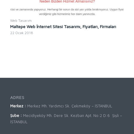
Web Tasarım
Maltepe Web İnternet Sitesi Tasarımı, Fiyatları, Firmaları
22 Ocak 2018
ADRES
Merkez :
Merkez Mh. Yardımcı Sk. Çekmeköy – İSTANBUL
Şube :
Mecidiyeköy Mh. Dere Sk. Kezban Apt. No:2 D:6 Şişli –
İSTANBUL