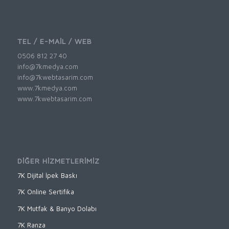
TEL / E-MAİL / WEB
0506 812 27 40
info@7kmedya.com
info@7kwebtasarim.com
www.7kmedya.com
www.7kwebtasarim.com
DİĞER HİZMETLERİMİZ
7K Dijital İpek Baskı
7K Online Sertifika
7K Mutfak & Banyo Dolabı
7K Ranza