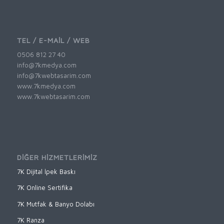
TEL / E-MAİL / WEB
0506 812 27 40
info@7kmedya.com
info@7kwebtasarim.com
www.7kmedya.com
www.7kwebtasarim.com
DİĞER HİZMETLERİMİZ
7K Dijital İpek Baskı
7K Online Sertifika
7K Mutfak & Banyo Dolabı
7K Ranza