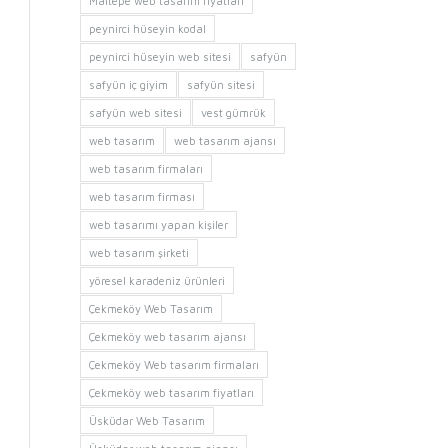
Maltepe web tasarım fiyatları
peynirci hüseyin kodal
peynirci hüseyin web sitesi
safyün
safyün iç giyim
safyün sitesi
safyün web sitesi
vest gümrük
web tasarım
web tasarım ajansı
web tasarım firmaları
web tasarım firması
web tasarımı yapan kişiler
web tasarım şirketi
yöresel karadeniz ürünleri
Çekmeköy Web Tasarım
Çekmeköy web tasarım ajansı
Çekmeköy Web tasarım firmaları
Çekmeköy web tasarım fiyatları
Üsküdar Web Tasarım