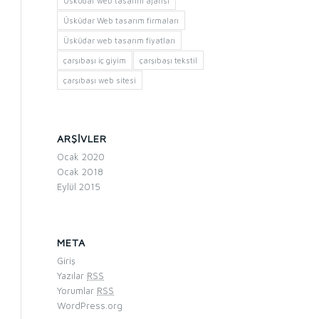
Üsküdar web tasarım ajansı
Üsküdar Web tasarım firmaları
Üsküdar web tasarım fiyatları
çarşıbaşı iç giyim
çarşıbaşı tekstil
çarşıbaşı web sitesi
ARŞIVLER
Ocak 2020
Ocak 2018
Eylül 2015
META
Giriş
Yazılar
RSS
Yorumlar
RSS
WordPress.org