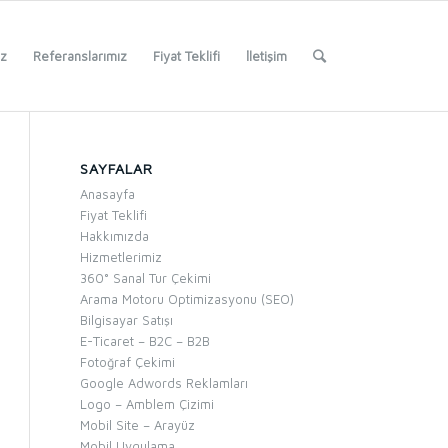
iz
Referanslarımız
Fiyat Teklifi
İletişim
SAYFALAR
Anasayfa
Fiyat Teklifi
Hakkımızda
Hizmetlerimiz
360° Sanal Tur Çekimi
Arama Motoru Optimizasyonu (SEO)
Bilgisayar Satışı
E-Ticaret – B2C – B2B
Fotoğraf Çekimi
Google Adwords Reklamları
Logo – Amblem Çizimi
Mobil Site – Arayüz
Mobil Uygulama