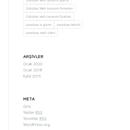
Üsküdar web tasarım ajansı
Üsküdar Web tasarım firmaları
Üsküdar web tasarım fiyatları
çarşıbaşı iç giyim
çarşıbaşı tekstil
çarşıbaşı web sitesi
ARŞIVLER
Ocak 2020
Ocak 2018
Eylül 2015
META
Giriş
Yazılar
RSS
Yorumlar
RSS
WordPress.org