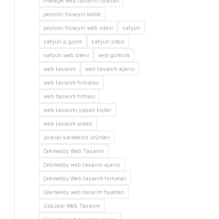
Maltepe web tasarım fiyatları
peynirci hüseyin kodal
peynirci hüseyin web sitesi
safyün
safyün iç giyim
safyün sitesi
safyün web sitesi
vest gümrük
web tasarım
web tasarım ajansı
web tasarım firmaları
web tasarım firması
web tasarımı yapan kişiler
web tasarım şirketi
yöresel karadeniz ürünleri
Çekmeköy Web Tasarım
Çekmeköy web tasarım ajansı
Çekmeköy Web tasarım firmaları
Çekmeköy web tasarım fiyatları
Üsküdar Web Tasarım