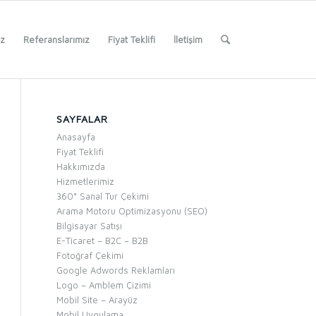
iz
Referanslarımız
Fiyat Teklifi
İletişim
SAYFALAR
Anasayfa
Fiyat Teklifi
Hakkımızda
Hizmetlerimiz
360° Sanal Tur Çekimi
Arama Motoru Optimizasyonu (SEO)
Bilgisayar Satışı
E-Ticaret – B2C – B2B
Fotoğraf Çekimi
Google Adwords Reklamları
Logo – Amblem Çizimi
Mobil Site – Arayüz
Mobil Uygulama