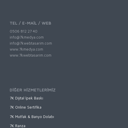
TEL / E-MAİL / WEB
0506 812 27 40
info@7kmedya.com
info@7kwebtasarim.com
www.7kmedya.com
www.7kwebtasarim.com
DİĞER HİZMETLERİMİZ
7K Dijital İpek Baskı
7K Online Sertifika
7K Mutfak & Banyo Dolabı
7K Ranza