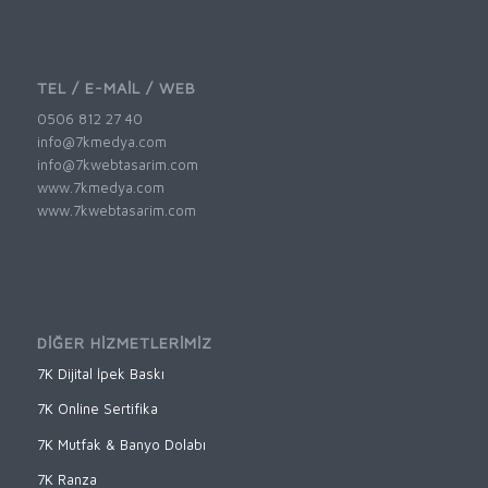
TEL / E-MAİL / WEB
0506 812 27 40
info@7kmedya.com
info@7kwebtasarim.com
www.7kmedya.com
www.7kwebtasarim.com
DİĞER HİZMETLERİMİZ
7K Dijital İpek Baskı
7K Online Sertifika
7K Mutfak & Banyo Dolabı
7K Ranza