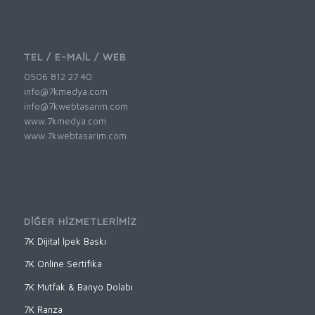
TEL / E-MAİL / WEB
0506 812 27 40
info@7kmedya.com
info@7kwebtasarim.com
www.7kmedya.com
www.7kwebtasarim.com
DİĞER HİZMETLERİMİZ
7K Dijital İpek Baskı
7K Online Sertifika
7K Mutfak & Banyo Dolabı
7K Ranza