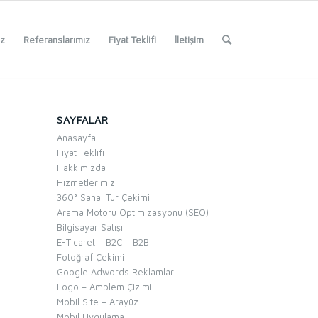
iz
Referanslarımız
Fiyat Teklifi
İletişim
SAYFALAR
Anasayfa
Fiyat Teklifi
Hakkımızda
Hizmetlerimiz
360° Sanal Tur Çekimi
Arama Motoru Optimizasyonu (SEO)
Bilgisayar Satışı
E-Ticaret – B2C – B2B
Fotoğraf Çekimi
Google Adwords Reklamları
Logo – Amblem Çizimi
Mobil Site – Arayüz
Mobil Uygulama