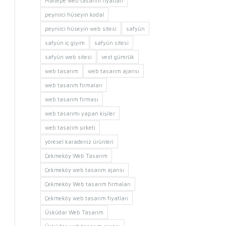
Maltepe web tasarım fiyatları
peynirci hüseyin kodal
peynirci hüseyin web sitesi
safyün
safyün iç giyim
safyün sitesi
safyün web sitesi
vest gümrük
web tasarım
web tasarım ajansı
web tasarım firmaları
web tasarım firması
web tasarımı yapan kişiler
web tasarım şirketi
yöresel karadeniz ürünleri
Çekmeköy Web Tasarım
Çekmeköy web tasarım ajansı
Çekmeköy Web tasarım firmaları
Çekmeköy web tasarım fiyatları
Üsküdar Web Tasarım