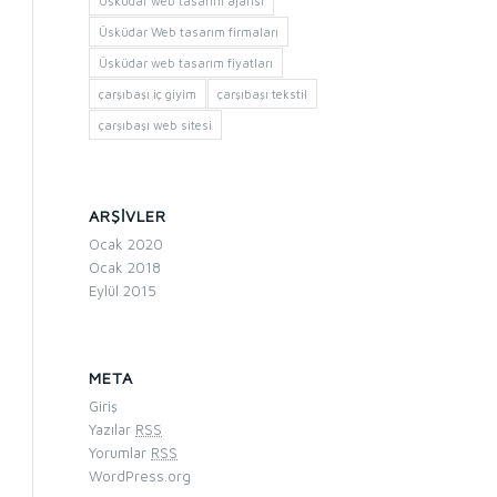
Üsküdar web tasarım ajansı
Üsküdar Web tasarım firmaları
Üsküdar web tasarım fiyatları
çarşıbaşı iç giyim
çarşıbaşı tekstil
çarşıbaşı web sitesi
ARŞIVLER
Ocak 2020
Ocak 2018
Eylül 2015
META
Giriş
Yazılar
RSS
Yorumlar
RSS
WordPress.org