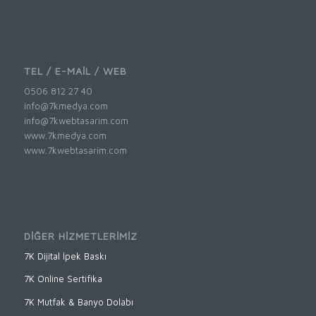
TEL / E-MAİL / WEB
0506 812 27 40
info@7kmedya.com
info@7kwebtasarim.com
www.7kmedya.com
www.7kwebtasarim.com
DİĞER HİZMETLERİMİZ
7K Dijital İpek Baskı
7K Online Sertifika
7K Mutfak & Banyo Dolabı