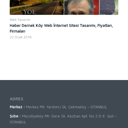
Web Tasarım
Haber Dernek Köy Web İnternet Sitesi Tasarımı, Fiyatları,
Firmaları
22 Ocak 2018
ADRES
Merkez :
Merkez Mh. Yardımcı Sk. Çekmeköy – İSTANBUL
Şube :
Mecidiyeköy Mh. Dere Sk. Kezban Apt. No:2 D:6 Şişli –
İSTANBUL