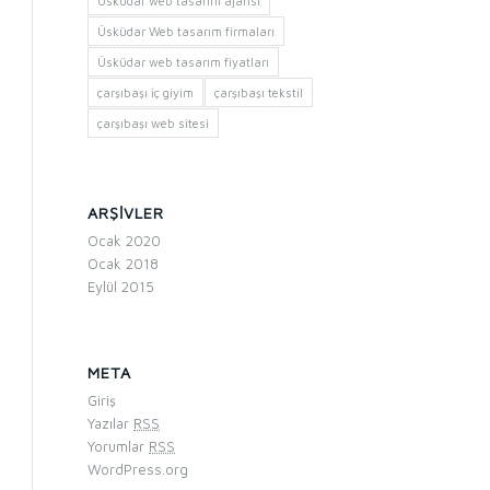
Üsküdar web tasarım ajansı
Üsküdar Web tasarım firmaları
Üsküdar web tasarım fiyatları
çarşıbaşı iç giyim
çarşıbaşı tekstil
çarşıbaşı web sitesi
ARŞIVLER
Ocak 2020
Ocak 2018
Eylül 2015
META
Giriş
Yazılar
RSS
Yorumlar
RSS
WordPress.org