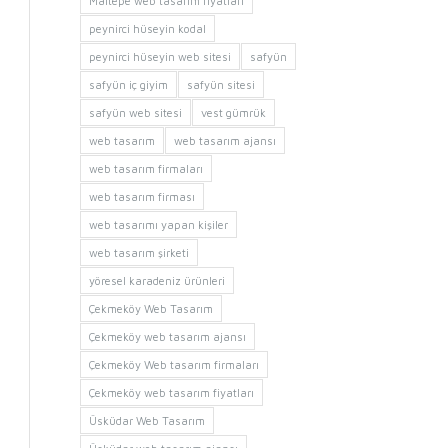
Maltepe web tasarım fiyatları
peynirci hüseyin kodal
peynirci hüseyin web sitesi
safyün
safyün iç giyim
safyün sitesi
safyün web sitesi
vest gümrük
web tasarım
web tasarım ajansı
web tasarım firmaları
web tasarım firması
web tasarımı yapan kişiler
web tasarım şirketi
yöresel karadeniz ürünleri
Çekmeköy Web Tasarım
Çekmeköy web tasarım ajansı
Çekmeköy Web tasarım firmaları
Çekmeköy web tasarım fiyatları
Üsküdar Web Tasarım