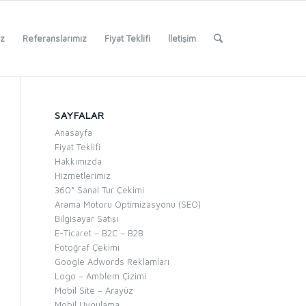
iz
Referanslarımız
Fiyat Teklifi
İletişim
SAYFALAR
Anasayfa
Fiyat Teklifi
Hakkımızda
Hizmetlerimiz
360° Sanal Tur Çekimi
Arama Motoru Optimizasyonu (SEO)
Bilgisayar Satışı
E-Ticaret – B2C – B2B
Fotoğraf Çekimi
Google Adwords Reklamları
Logo – Amblem Çizimi
Mobil Site – Arayüz
Mobil Uygulama