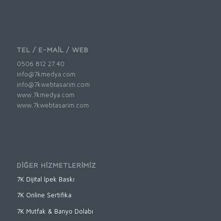
TEL / E-MAİL / WEB
0506 812 27 40
info@7kmedya.com
info@7kwebtasarim.com
www.7kmedya.com
www.7kwebtasarim.com
DİĞER HİZMETLERİMİZ
7K Dijital İpek Baskı
7K Online Sertifika
7K Mutfak & Banyo Dolabı