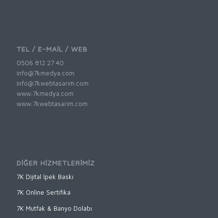
TEL / E-MAİL / WEB
0506 812 27 40
info@7kmedya.com
info@7kwebtasarim.com
www.7kmedya.com
www.7kwebtasarim.com
DİĞER HİZMETLERİMİZ
7K Dijital İpek Baskı
7K Online Sertifika
7K Mutfak & Banyo Dolabı