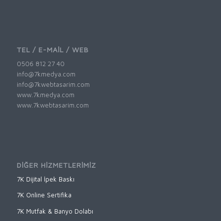
TEL / E-MAİL / WEB
0506 812 27 40
info@7kmedya.com
info@7kwebtasarim.com
www.7kmedya.com
www.7kwebtasarim.com
DİĞER HİZMETLERİMİZ
7K Dijital İpek Baskı
7K Online Sertifika
7K Mutfak & Banyo Dolabı