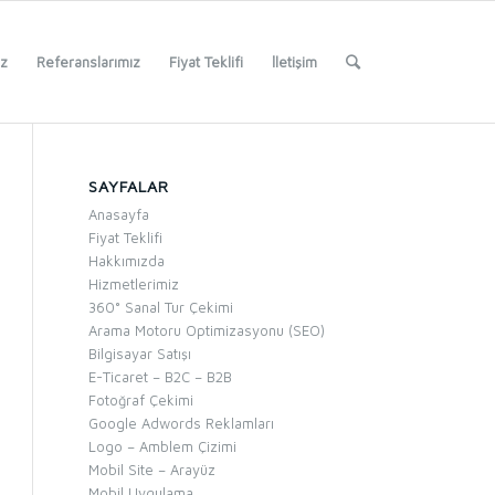
iz
Referanslarımız
Fiyat Teklifi
İletişim
SAYFALAR
Anasayfa
Fiyat Teklifi
Hakkımızda
Hizmetlerimiz
360° Sanal Tur Çekimi
Arama Motoru Optimizasyonu (SEO)
Bilgisayar Satışı
E-Ticaret – B2C – B2B
Fotoğraf Çekimi
Google Adwords Reklamları
Logo – Amblem Çizimi
Mobil Site – Arayüz
Mobil Uygulama