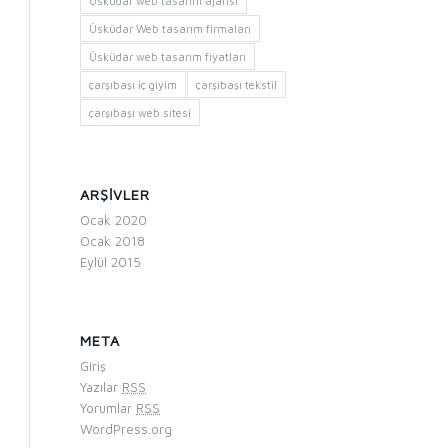
Üsküdar web tasarım ajansı
Üsküdar Web tasarım firmaları
Üsküdar web tasarım fiyatları
çarşıbaşı iç giyim
çarşıbaşı tekstil
çarşıbaşı web sitesi
ARŞIVLER
Ocak 2020
Ocak 2018
Eylül 2015
META
Giriş
Yazılar
RSS
Yorumlar
RSS
WordPress.org