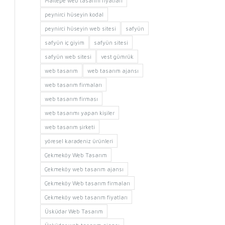
Maltepe web tasarım fiyatları
peynirci hüseyin kodal
peynirci hüseyin web sitesi
safyün
safyün iç giyim
safyün sitesi
safyün web sitesi
vest gümrük
web tasarım
web tasarım ajansı
web tasarım firmaları
web tasarım firması
web tasarımı yapan kişiler
web tasarım şirketi
yöresel karadeniz ürünleri
Çekmeköy Web Tasarım
Çekmeköy web tasarım ajansı
Çekmeköy Web tasarım firmaları
Çekmeköy web tasarım fiyatları
Üsküdar Web Tasarım