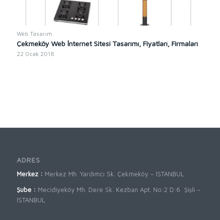
Web Tasarım
Çekmeköy Web İnternet Sitesi Tasarımı, Fiyatları, Firmaları
22 Ocak 2018
ADRES
Merkez :
Merkez Mh. Yardımcı Sk. Çekmeköy – İSTANBUL
Şube :
Mecidiyeköy Mh. Dere Sk. Kezban Apt. No:2 D:6 Şişli –
İSTANBUL