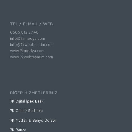
TEL / E-MAİL / WEB
0506 812 27 40
info@7kmedya.com
info@7kwebtasarim.com
www.7kmedya.com
www.7kwebtasarim.com
DİĞER HİZMETLERİMİZ
7K Dijital İpek Baskı
7K Online Sertifika
7K Mutfak & Banyo Dolabı
7K Ranza