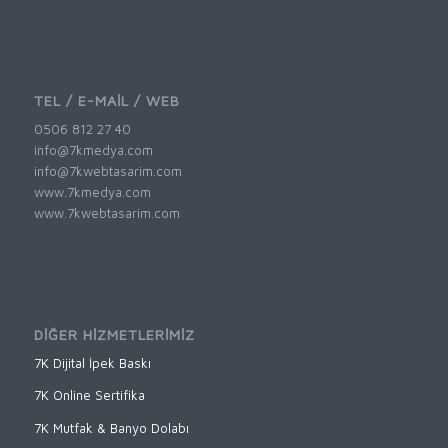
TEL / E-MAİL / WEB
0506 812 27 40
info@7kmedya.com
info@7kwebtasarim.com
www.7kmedya.com
www.7kwebtasarim.com
DİĞER HİZMETLERİMİZ
7K Dijital İpek Baskı
7K Online Sertifika
7K Mutfak & Banyo Dolabı