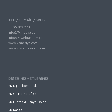
TEL / E-MAİL / WEB
0506 812 27 40
info@7kmedya.com
info@7kwebtasarim.com
www.7kmedya.com
www.7kwebtasarim.com
DİĞER HİZMETLERİMİZ
7K Dijital İpek Baskı
7K Online Sertifika
7K Mutfak & Banyo Dolabı
7K Ranza